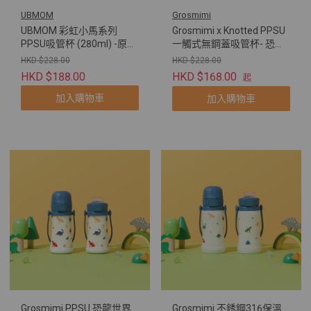
UBMOM
Grosmimi
UBMOM 彩虹小馬系列
Grosmimi x Knotted PPSU
PPSU吸管杯 (280ml) -原裝
一觸式無鋼蓋吸管杯- 恐龍
配彈蓋帶重力球及直飲管
世界
HKD $228.00
HKD $228.00
HKD $188.00
HKD $168.00
起
加入購物車
加入購物車
Grosmimi PPSU 恐龍世界
Grosmimi 不銹鋼316保溫