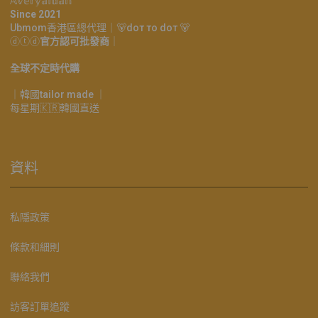
𝔸𝕧𝕖𝕣𝕪𝕒𝕚𝕕𝕒𝕟
Since 2021
Ubmom香港區總代理｜🐻doт тo doт 🐻
ⓓⓣⓓ
官方認可批發商
｜
全球不定時代購
｜韓國tailor made ｜
每星期🇰🇷韓國直送
資料
私隱政策
條款和細則
聯絡我們
訪客訂單追蹤