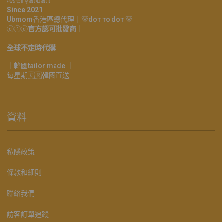
𝔸𝕧𝕖𝕣𝕪𝕒𝕚𝕕𝕒𝕟
Since 2021
Ubmom香港區總代理｜🐻doт тo doт 🐻
ⓓⓣⓓ
官方認可批發商
｜
全球不定時代購
｜韓國tailor made ｜
每星期🇰🇷韓國直送
資料
私隱政策
條款和細則
聯絡我們
訪客訂單追蹤