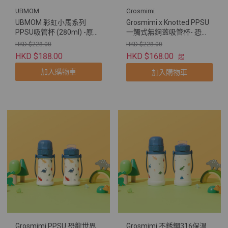
UBMOM
Grosmimi
UBMOM 彩虹小馬系列
Grosmimi x Knotted PPSU
PPSU吸管杯 (280ml) -原裝
一觸式無鋼蓋吸管杯- 恐龍
配彈蓋帶重力球及直飲管
世界
HKD $228.00
HKD $228.00
HKD $188.00
HKD $168.00
起
加入購物車
加入購物車
Grosmimi PPSU 恐龍世界
Grosmimi 不銹鋼316保溫