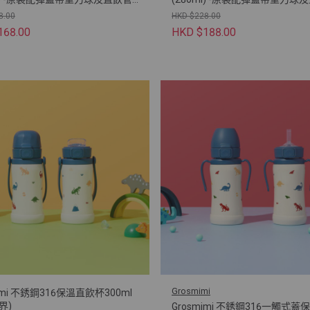
萌莎貓)
8.00
HKD $228.00
168.00
HKD $188.00
Grosmimi
imi 不銹鋼316保溫直飲杯300ml
界)
Grosmimi 不銹鋼316一觸式蓋