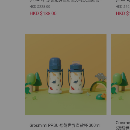
(牛角包萌萌狗)
(法棍包
HKD $228.00
HKD $20
HKD $188.00
HKD $
Grosm
Grosmimi PPSU 恐龍世界直飲杯 300ml
(恐龍世