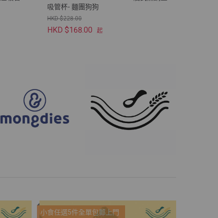
吸管杯- 麵團狗狗
HKD $228.00
HKD $168.00
起
小食任選5件全單包郵上門