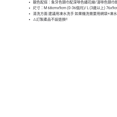
靚色配搭：象牙色頸巾配深啡色繡花線/淺啡色頸巾
尺寸：M 68cmx9cm (0-36個月)/ L (3歲以上) 76x9
清洗方面 建議用凍水洗手 如果機洗需要用網袋+凍
⚠️訂製產品不設退換‼️