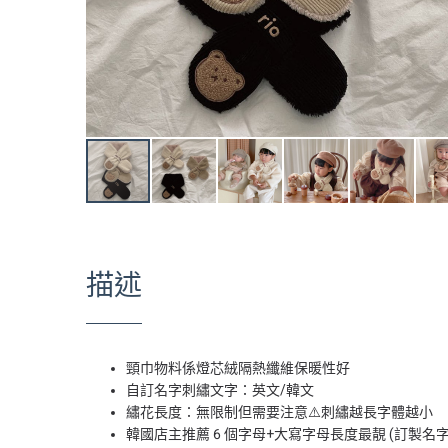
描述
頸巾物料係燈芯絨隔熱纖維保暖性好
自訂名字刺繡文字：英文/韓文
繡花長度：無限制但需要注意⚠️刺繡越長字體越小
韓國店主推薦 6 個字母+大寫字母長度最靚 (訂製名字請