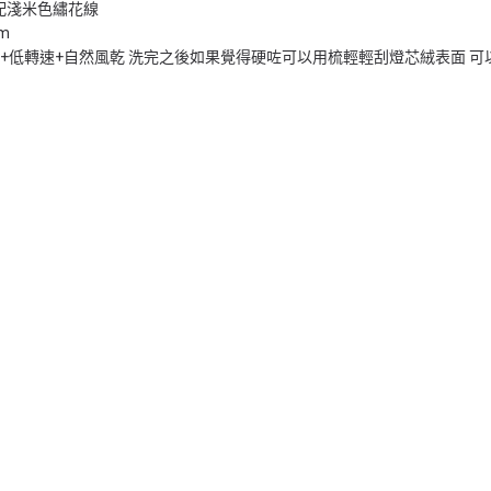
配淺米色繡花線
cm
水+低轉速+自然風乾 洗完之後如果覺得硬咗可以用梳輕輕刮燈芯絨表面 可