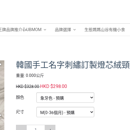
王牌品牌推介👍UBMOM
品牌選擇
生態媽媽山谷有機小食
韓國手工名字刺繡訂製燈芯絨頸
重量: 0.000公斤
HKD $298.00
HKD $328.00
顏色
尺寸