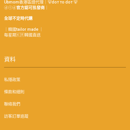
Ubmom香港區總代理｜🐻doт тo doт 🐻
ⓓⓣⓓ
官方認可批發商
｜
全球不定時代購
｜韓國tailor made ｜
每星期🇰🇷韓國直送
資料
私隱政策
條款和細則
聯絡我們
訪客訂單追蹤