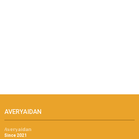
AVERYAIDAN
𝔸𝕧𝕖𝕣𝕪𝕒𝕚𝕕𝕒𝕟
Since 2021