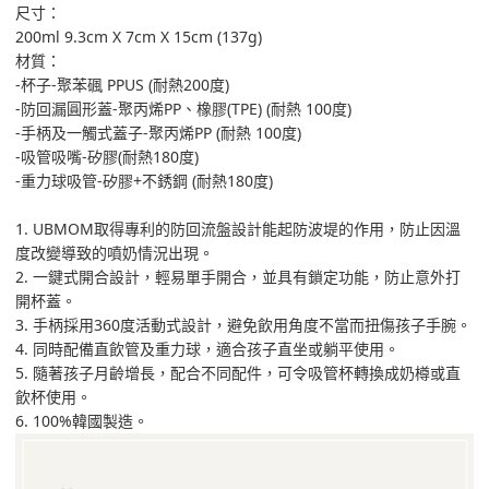
尺寸：
200ml 9.3cm X 7cm X 15cm (137g)
材質：
-杯子-聚苯碸 PPUS (耐熱200度)
-防回漏圓形蓋-聚丙烯PP、橡膠(TPE) (耐熱 100度)
-手柄及一觸式蓋子-聚丙烯PP (耐熱 100度)
-吸管吸嘴-矽膠(耐熱180度)
-重力球吸管-矽膠+不銹鋼 (耐熱180度)
1. UBMOM取得專利的防回流盤設計能起防波堤的作用，防止因溫
度改變導致的噴奶情況出現。
2. 一鍵式開合設計，輕易單手開合，並具有鎖定功能，防止意外打
開杯蓋。
3. 手柄採用360度活動式設計，避免飲用角度不當而扭傷孩子手腕。
4. 同時配備直飲管及重力球，適合孩子直坐或躺平使用。
5. 隨著孩子月齡增長，配合不同配件，可令吸管杯轉換成奶樽或直
飲杯使用。
6. 100%韓國製造。