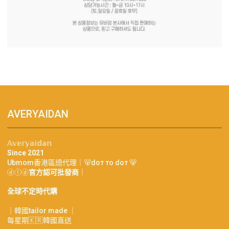
AVERYAIDAN
𝔸𝕧𝕖𝕣𝕪𝕒𝕚𝕕𝕒𝕟
Since 2021
Ubmom香港區總代理｜🐻doт тo doт 🐻
ⓓⓣⓓ
官方認可批發商
｜
全球不定時代購
｜韓國tailor made ｜
每星期🇰🇷韓國直送