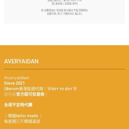
AVERYAIDAN
𝔸𝕧𝕖𝕣𝕪𝕒𝕚𝕕𝕒𝕟
Since 2021
Ubmom香港區總代理｜🐻doт тo doт 🐻
ⓓⓣⓓ
官方認可批發商
｜
全球不定時代購
｜韓國tailor made ｜
每星期🇰🇷韓國直送