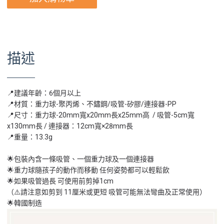
描述
📍建議年齡：6個月以上
📍材質：重力球-聚丙烯、不鏽鋼/吸管-矽膠/連接器-PP
📍尺寸：重力球-20mm寬x20mm長x25mm高 / 吸管-5cm寬
x130mm長 / 連接器：12cm寬×28mm長
📍重量：13.3g
🌟包裝內含一條吸管、一個重力球及一個連接器
🌟重力球隨孩子的動作而移動 任何姿勢都可以輕鬆飲
🌟如果吸管過長 可使用前剪掉1cm
（⚠️請注意如剪到 11厘米或更短 吸管可能無法彎曲及正常使用）
🌟韓國制造