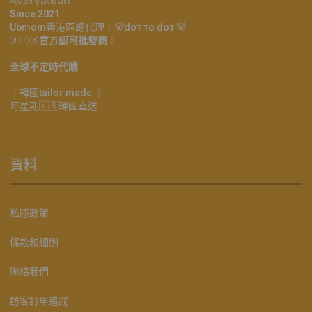
𝔸𝕧𝕖𝕣𝕪𝕒𝕚𝕕𝕒𝕟
Since 2021
Ubmom香港區總代理｜🐻doт тo doт 🐻
ⓓⓣⓓ
官方認可批發商
｜
全球不定時代購
｜韓國tailor made ｜
每星期🇰🇷韓國直送
資料
私隱政策
條款和細則
聯絡我們
訪客訂單追蹤