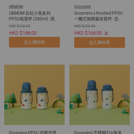
UBMOM
Grosmimi
UBMOM 彩虹小馬系列
Grosmimi x Knotted PPSU
PPSU吸管杯 (280ml) -原裝
一觸式無鋼蓋吸管杯- 恐龍
配彈蓋帶重力球及直飲管
世界
HKD $228.00
HKD $228.00
HKD $188.00
HKD $168.00
起
加入購物車
加入購物車
Grosmimi PPSU 恐龍世界
Grosmimi 不銹鋼316保溫